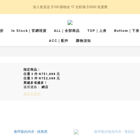
加入會員送 $100 購物金 ♡ 全館滿 $3500 免運費
五折
In Stock｜官網現貨
ALL｜全部商品
TOP｜上身
Bottom｜下身
ACC｜配件
購物須知
指定商品：
任選 3 件 NT$1,888 元
任選 5 件 NT$2,688 元
買越多省越多！
適用通路：
網店
條款與細則