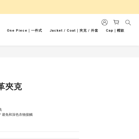
One Piece｜一件式
Jacket / Coat｜夾克 / 外套
Cap｜帽款
革夾克
洗
/ 避免和深色衣物接觸