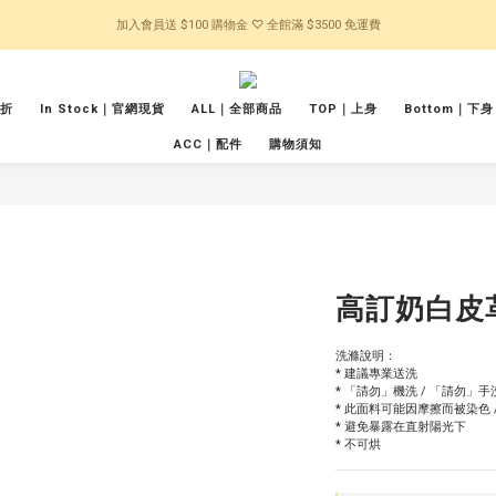
加入會員送 $100 購物金 ♡ 全館滿 $3500 免運費
五折
In Stock｜官網現貨
ALL｜全部商品
TOP｜上身
Bottom｜下身
ACC｜配件
購物須知
高訂奶白皮
洗滌說明：
* 建議專業送洗
* 「請勿」機洗 / 「請勿」手
* 此面料可能因摩擦而被染色 
* 避免暴露在直射陽光下
* 不可烘