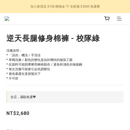
加入會員送 $100 購物金 ♡ 全館滿 $3500 免運費
逆天長腿修身棉褲 - 校隊綠
洗滌說明：
* 「請勿」機洗 / 手洗佳
* 單獨洗滌 / 顏色的變化是由於獨特的服裝工藝
* 此面料可能因摩擦而轉移顏色 / 避免和淺色衣物接觸
* 每次洗滌可能會引起色調變化
* 避免暴露在直射陽光下
* 不可烘
全店，滿額免運💖
NT$2,680