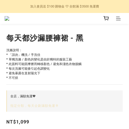
加入會員送 $100 購物金 ♡ 全館滿 $3500 免運費
每天都沙漏腰褲裙 - 黑
洗滌說明：
* 「請勿」機洗 / 手洗佳
* 單獨洗滌 / 顏色的變化是由於獨特的服裝工藝
* 此面料可能因摩擦而轉移顏色 / 避免和淺色衣物接觸
* 每次洗滌可能會引起色調變化
* 避免暴露在直射陽光下
* 不可烘
全店，滿額免運💖
指定分類，每天企劃滿額免運🥂
NT$1,099