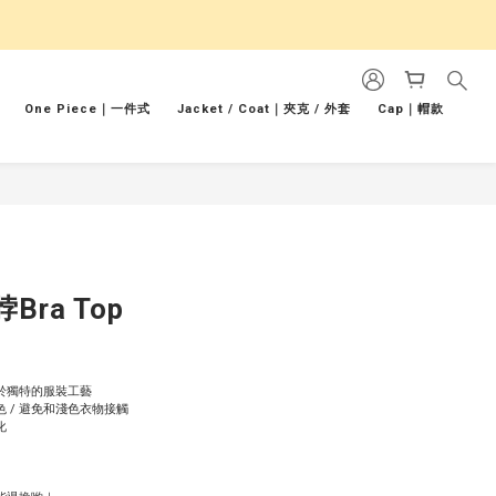
One Piece｜一件式
Jacket / Coat｜夾克 / 外套
Cap｜帽款
ra Top
由於獨特的服裝工藝
 / 避免和淺色衣物接觸
化