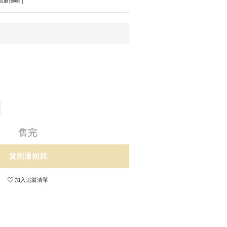
不能退換喲｜
售完
貨到通知我
加入追蹤清單