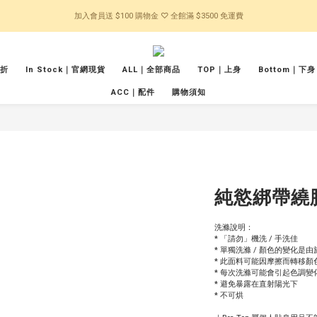
加入會員送 $100 購物金 ♡ 全館滿 $3500 免運費
五折
In Stock｜官網現貨
ALL｜全部商品
TOP｜上身
Bottom｜下身
ACC｜配件
購物須知
純慾綁帶繞脖B
洗滌說明：
* 「請勿」機洗 / 手洗佳
* 單獨洗滌 / 顏色的變化是
* 此面料可能因摩擦而轉移顏色
* 每次洗滌可能會引起色調變
* 避免暴露在直射陽光下
* 不可烘