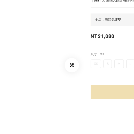
｜Bra Top 屬個人貼身用品
全店，滿額免運💖
NT$1,080
尺寸
: XS
XS
S
M
L